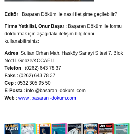
Editör
: Başaran Döküm ile nasıl iletişime geçilebilir?
Firma Yetkilisi, Onur Başar
: Başaran Döküm ile formu
doldurmak için aşağıdaki iletişim bilgilerini
kullanabilirsiniz:
Adres
:Sultan Orhan Mah. Hasköy Sanayi Sitesi 7. Blok
No:11 Gebze/KOCAELİ
Telefon
: (0262) 643 78 37
Faks
: (0262) 643 78 37
Cep
: 0532 305 95 50
E-Posta
: info @basaran -dokum .com
Web
:
www .basaran -dokum.com​