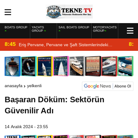
BOATS GROUP
YACHTS
SAIL BOATS GROUP
MOTORYACHTS
GROUP
GROUP
8:45
8:2
Eriş Pervane, Pervane ve Şaft Sistemlerindeki
Uzmanlığıyla Yat Dergisi’nde
anasayfa
yelkenli
Başaran Döküm: Sektörün
Güvenilir Adı
14 Aralık 2024 - 23:55