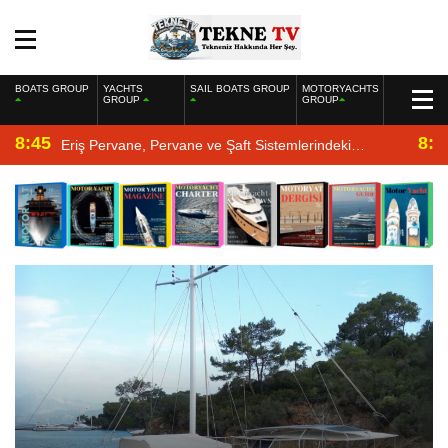
BOATS GROUP
YACHTS
SAIL BOATS GROUP
MOTORYACHTS
GROUP
GROUP
8:45
8:2
Eriş Pervane, Pervane ve Şaft Sistemlerindeki
Uzmanlığıyla Yat Dergisi’nde