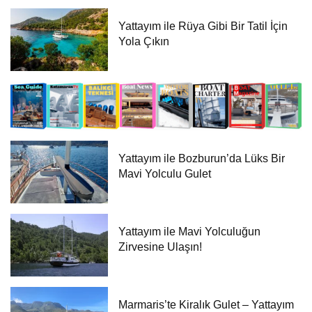
Yattayım ile Rüya Gibi Bir Tatil İçin
Yola Çıkın
Yattayım ile Bozburun’da Lüks Bir
Mavi Yolculu Gulet
Yattayım ile Mavi Yolculuğun
Zirvesine Ulaşın!
Marmaris’te Kiralık Gulet – Yattayım