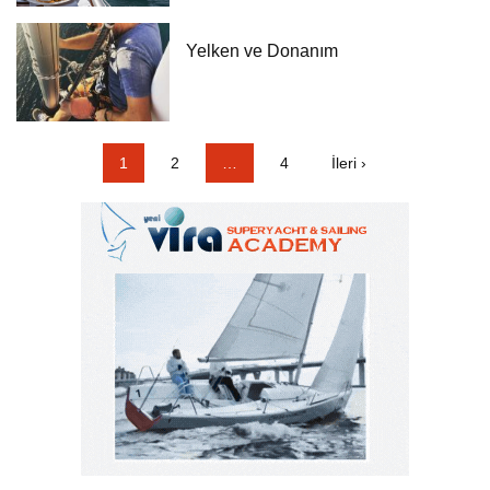
Yelken ve Donanım
1
2
…
4
İleri ›