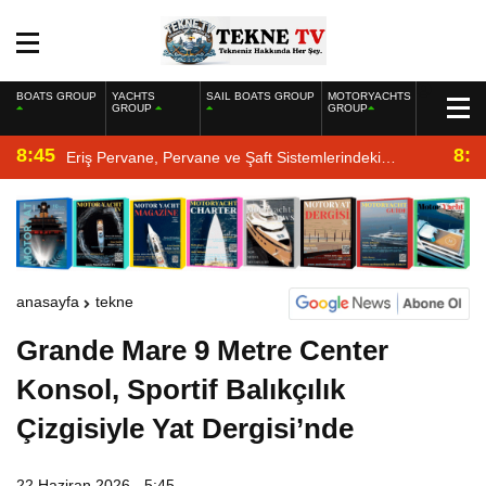
BOATS GROUP
YACHTS
SAIL BOATS GROUP
MOTORYACHTS
GROUP
GROUP
8:45
8:2
Eriş Pervane, Pervane ve Şaft Sistemlerindeki
Uzmanlığıyla Yat Dergisi’nde
anasayfa
tekne
Grande Mare 9 Metre Center
Konsol, Sportif Balıkçılık
Çizgisiyle Yat Dergisi’nde
22 Haziran 2026 - 5:45