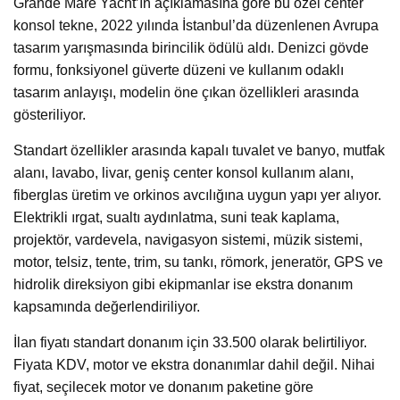
Grande Mare Yacht’ın açıklamasına göre bu özel center
konsol tekne, 2022 yılında İstanbul’da düzenlenen Avrupa
tasarım yarışmasında birincilik ödülü aldı. Denizci gövde
formu, fonksiyonel güverte düzeni ve kullanım odaklı
tasarım anlayışı, modelin öne çıkan özellikleri arasında
gösteriliyor.
Standart özellikler arasında kapalı tuvalet ve banyo, mutfak
alanı, lavabo, livar, geniş center konsol kullanım alanı,
fiberglas üretim ve orkinos avcılığına uygun yapı yer alıyor.
Elektrikli ırgat, sualtı aydınlatma, suni teak kaplama,
projektör, vardevela, navigasyon sistemi, müzik sistemi,
motor, telsiz, tente, trim, su tankı, römork, jeneratör, GPS ve
hidrolik direksiyon gibi ekipmanlar ise ekstra donanım
kapsamında değerlendiriliyor.
İlan fiyatı standart donanım için 33.500 olarak belirtiliyor.
Fiyata KDV, motor ve ekstra donanımlar dahil değil. Nihai
fiyat, seçilecek motor ve donanım paketine göre