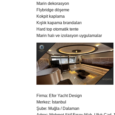
Marin dekorasyon
Flybridge döşeme
Kokpit kaplama
Kışlık kapama brandaları
Hard top otomatik tente
Marin halı ve izolasyon uygulamalar
Firma: Efor Yacht Design
Merkez: İstanbul
Şube: Muğla / Dalaman
Adres: Mehmet Akif Ersoy Mah. Ufuk Cad. 1