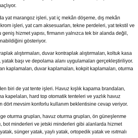
açlıyor.
nda yat marangoz işleri, yat iç mekân döşeme, dış mekân
 krom işleri, yat cam aksesuarları, tekne perdeleri, yat tekstil ve
geniş hizmet yapısı, firmanın yalnızca tek bir alanda değil,
bildiğini gösteriyor.
lak alıştırmaları, duvar kontraplak alıştırmaları, koltuk kasa
, yatak başı ve depolama alanı uygulamaları gerçekleştiriliyor.
an kaplamaları, duvar kaplamaları, kokpit kaplamaları, oturma
n biri de yat tente işleri. Havuz kışlık kapama brandaları,
ma kapelaları, hard top otomatik tenteleri ve yazlık havuz
ının dört mevsim konforlu kullanım beklentisine cevap veriyor.
e oturma grupları, havuz oturma grupları, ön güneşlenme
ı, bot minderleri ve jetski minderleri gibi alanlarda hizmet
 yatak, sünger yatak, yaylı yatak, ortopedik yatak ve ısıtmalı