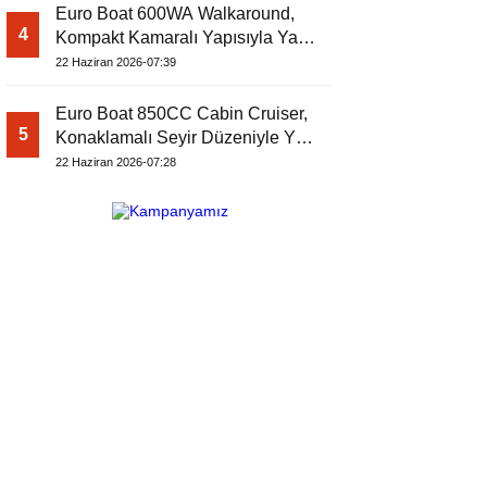
Euro Boat 600WA Walkaround,
4
Kompakt Kamaralı Yapısıyla Yat
Dergisi’nde
22 Haziran 2026-07:39
Euro Boat 850CC Cabin Cruiser,
5
Konaklamalı Seyir Düzeniyle Yat
Dergisi’nde
22 Haziran 2026-07:28