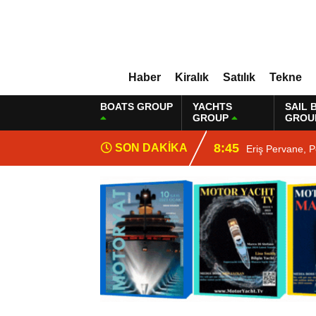
Haber
Kiralık
Satılık
Tekne
BOATS GROUP
YACHTS
SAIL 
GROUP
GROU
8:45
SON DAKİKA
Eriş Pervane, P