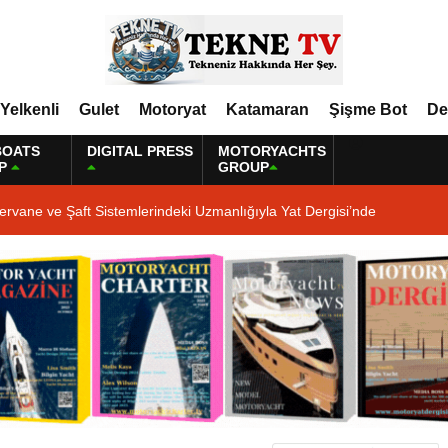
Yelkenli
Gulet
Motoryat
Katamaran
Şişme Bot
De
BOATS
DIGITAL PRESS
MOTORYACHTS
P
GROUP
ervane ve Şaft Sistemlerindeki Uzmanlığıyla Yat Dergisi’nde