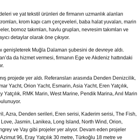
eleri ve yat tekstil ürünleri de firmanın uzmanlık alanları
kromları, krom kapı cam çerçeveleri, baba halat yuvaları, marin
eler, bornoz takımları, havlu grupları, nevresim takımları ve
ayıcı detaylar olarak öne çıkıyor.
nı genişleterek Muğla Dalaman şubesini de devreye aldı.
an’da da hizmet vermesi, firmanın Ege ve Akdeniz hattındaki
r.
ş projede yer aldı. Referansları arasında Denden Denizcilik,
r Yacht, Orion Yacht, Esmarin, Asia Yacht, Eren Yatçılık,
ay Yatçılık, RMK Marin, West Marine, Pendik Marina, Anıl Marin
bulunuyor.
, Azra, Denden serileri, Eren serisi, Kaderim serisi, The Fish,
 Love, Jasmin, Lanikea, Long Island, North Wind, Orion,
rey ve Vay gibi projeler yer alıyor. Devam eden projeler
, Azimut 96, Eray Yatçılık 30 metre, Türkoğlu 18 metre ve