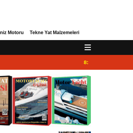
niz Motoru
Tekne Yat Malzemeleri
8:29
Efor Yacht Design,