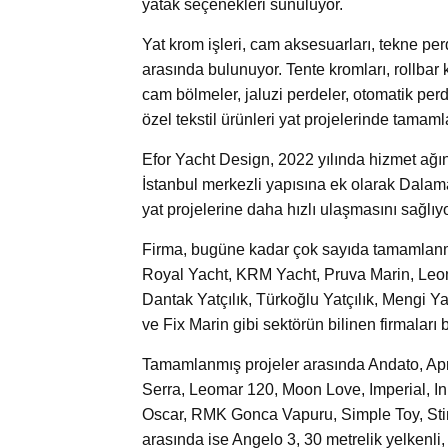
yatak seçenekleri sunuluyor.
Yat krom işleri, cam aksesuarları, tekne perd
arasında bulunuyor. Tente kromları, rollbar 
cam bölmeler, jaluzi perdeler, otomatik perd
özel tekstil ürünleri yat projelerinde tamaml
Efor Yacht Design, 2022 yılında hizmet ağı
İstanbul merkezli yapısına ek olarak Dalam
yat projelerine daha hızlı ulaşmasını sağlıyo
Firma, bugüne kadar çok sayıda tamamlanmı
Royal Yacht, KRM Yacht, Pruva Marin, Leoma
Dantak Yatçılık, Türkoğlu Yatçılık, Mengi Y
ve Fix Marin gibi sektörün bilinen firmaları 
Tamamlanmış projeler arasında Andato, April
Serra, Leomar 120, Moon Love, Imperial, In
Oscar, RMK Gonca Vapuru, Simple Toy, Sting
arasında ise Angelo 3, 30 metrelik yelkenli