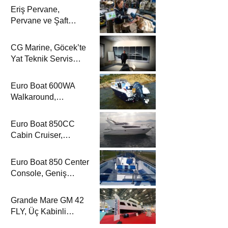
Eriş Pervane,
Pervane ve Şaft
Sistemlerindeki
Uzmanlığıyla Yat
CG Marine, Göcek’te
Dergisi’nde
Yat Teknik Servis
Hizmetleriyle Yat
Dergisi’nde
Euro Boat 600WA
Walkaround,
Kompakt Kamaralı
Yapısıyla Yat
Euro Boat 850CC
Dergisi’nde
Cabin Cruiser,
Konaklamalı Seyir
Düzeniyle Yat
Euro Boat 850 Center
Dergisi’nde
Console, Geniş
Güverte Kullanımıyla
Yat Dergisi’nde
Grande Mare GM 42
FLY, Üç Kabinli
Yerleşimiyle Yat