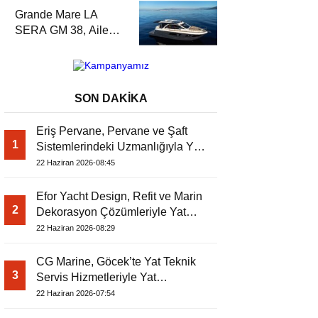
Dergisi’nde
Grande Mare LA
SERA GM 38, Aile
Tipi Motoryat
Konforuyla Yat
Dergisi’nde
SON DAKİKA
Eriş Pervane, Pervane ve Şaft
1
Sistemlerindeki Uzmanlığıyla Yat
Dergisi’nde
22 Haziran 2026-08:45
Efor Yacht Design, Refit ve Marin
2
Dekorasyon Çözümleriyle Yat
Dergisi’nde
22 Haziran 2026-08:29
CG Marine, Göcek’te Yat Teknik
3
Servis Hizmetleriyle Yat
Dergisi’nde
22 Haziran 2026-07:54