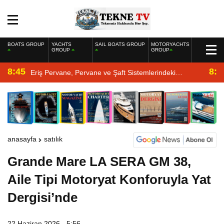
BOATS GROUP
YACHTS
SAIL BOATS GROUP
MOTORYACHTS
GROUP
GROUP
8:45
8:2
Eriş Pervane, Pervane ve Şaft Sistemlerindeki
Uzmanlığıyla Yat Dergisi’nde
anasayfa
satılık
Grande Mare LA SERA GM 38,
Aile Tipi Motoryat Konforuyla Yat
Dergisi’nde
22 Haziran 2026 - 5:56