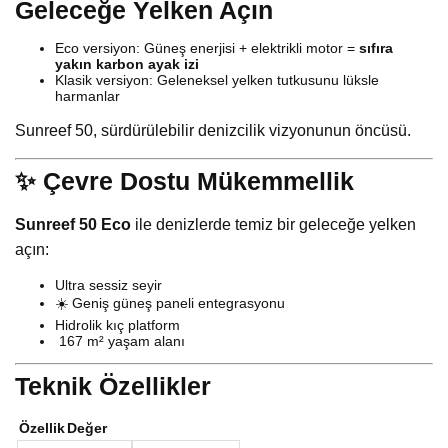
Geleceğe Yelken Açın
Eco versiyon: Güneş enerjisi + elektrikli motor =
sıfıra
yakın karbon ayak izi
Klasik versiyon: Geleneksel yelken tutkusunu lüksle
harmanlar
Sunreef 50, sürdürülebilir denizcilik vizyonunun öncüsü.
✨ Çevre Dostu Mükemmellik
Sunreef 50 Eco
ile denizlerde temiz bir geleceğe yelken
açın:
Ultra sessiz seyir
☀️ Geniş güneş paneli entegrasyonu
Hidrolik kıç platform
️ 167 m² yaşam alanı
Teknik Özellikler
Özellik
Değer