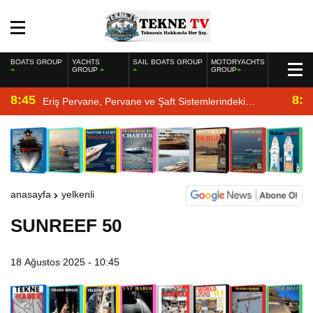
BOATS GROUP
YACHTS
SAIL BOATS GROUP
MOTORYACHTS
GROUP
GROUP
8:45
8:2
Eriş Pervane, Pervane ve Şaft Sistemlerindeki
Uzmanlığıyla Yat Dergisi’nde
anasayfa
yelkenli
SUNREEF 50
18 Ağustos 2025 - 10:45