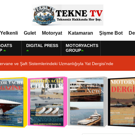
Yelkenli
Gulet
Motoryat
Katamaran
Şişme Bot
De
BOATS
DIGITAL PRESS
MOTORYACHTS
P
GROUP
ervane ve Şaft Sistemlerindeki Uzmanlığıyla Yat Dergisi’nde