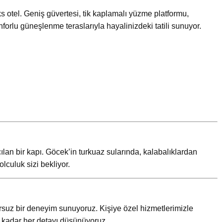
ks otel. Geniş güvertesi, tik kaplamalı yüzme platformu,
forlu güneşlenme teraslarıyla hayalinizdeki tatili sunuyor.
lan bir kapı. Göcek’in turkuaz sularında, kalabalıklardan
lculuk sizi bekliyor.
sursuz bir deneyim sunuyoruz. Kişiye özel hizmetlerimizle
ya kadar her detayı düşünüyoruz.