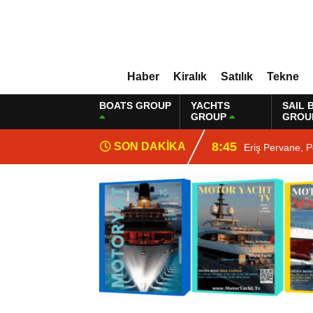
Haber
Kiralık
Satılık
Tekne
BOATS GROUP
YACHTS
SAIL 
GROUP
GROU
8:45
SON DAKİKA
Eriş Pervane, P