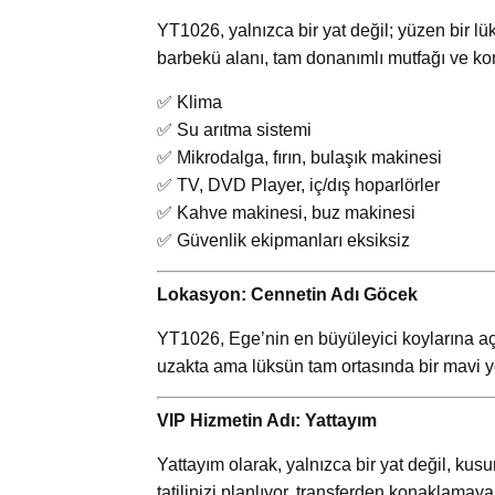
YT1026, yalnızca bir yat değil; yüzen bir lü
barbekü alanı, tam donanımlı mutfağı ve kon
✅ Klima
✅ Su arıtma sistemi
✅ Mikrodalga, fırın, bulaşık makinesi
✅ TV, DVD Player, iç/dış hoparlörler
✅ Kahve makinesi, buz makinesi
✅ Güvenlik ekipmanları eksiksiz
Lokasyon: Cennetin Adı Göcek
YT1026, Ege’nin en büyüleyici koylarına açı
uzakta ama lüksün tam ortasında bir mavi yo
VIP Hizmetin Adı: Yattayım
Yattayım olarak, yalnızca bir yat değil, ku
tatilinizi planlıyor, transferden konaklama