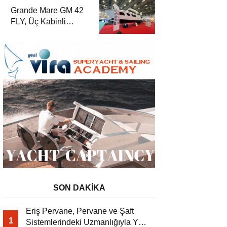
Yat Dergisi’nde
Grande Mare GM 42
FLY, Üç Kabinli
Yerleşimiyle Yat
Dergisi’nde
SON DAKİKA
Eriş Pervane, Pervane ve Şaft
1
Sistemlerindeki Uzmanlığıyla Yat