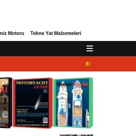
niz Motoru
Tekne Yat Malzemeleri
8:29
Efor Yacht Design,