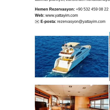
Hemen Rezervasyon:
+90 532 459 08 22
Web
:
www.yattayim.com
✉️
E-posta:
rezervasyon@yattayim.com