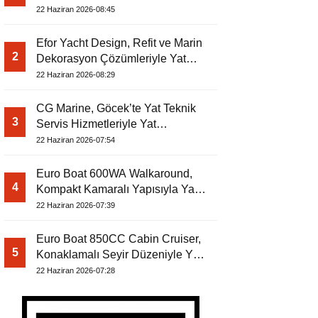
Dergisi’nde
22 Haziran 2026-08:45
Efor Yacht Design, Refit ve Marin
2
Dekorasyon Çözümleriyle Yat
Dergisi’nde
22 Haziran 2026-08:29
CG Marine, Göcek’te Yat Teknik
3
Servis Hizmetleriyle Yat
Dergisi’nde
22 Haziran 2026-07:54
Euro Boat 600WA Walkaround,
4
Kompakt Kamaralı Yapısıyla Yat
Dergisi’nde
22 Haziran 2026-07:39
Euro Boat 850CC Cabin Cruiser,
5
Konaklamalı Seyir Düzeniyle Yat
Dergisi’nde
22 Haziran 2026-07:28