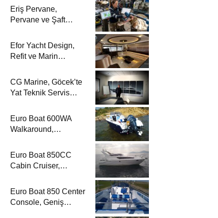
Eriş Pervane,
Pervane ve Şaft
Sistemlerindeki
Uzmanlığıyla Yat
Efor Yacht Design,
Dergisi’nde
Refit ve Marin
Dekorasyon
Çözümleriyle Yat
CG Marine, Göcek’te
Dergisi’nde
Yat Teknik Servis
Hizmetleriyle Yat
Dergisi’nde
Euro Boat 600WA
Walkaround,
Kompakt Kamaralı
Yapısıyla Yat
Euro Boat 850CC
Dergisi’nde
Cabin Cruiser,
Konaklamalı Seyir
Düzeniyle Yat
Euro Boat 850 Center
Dergisi’nde
Console, Geniş
Güverte Kullanımıyla