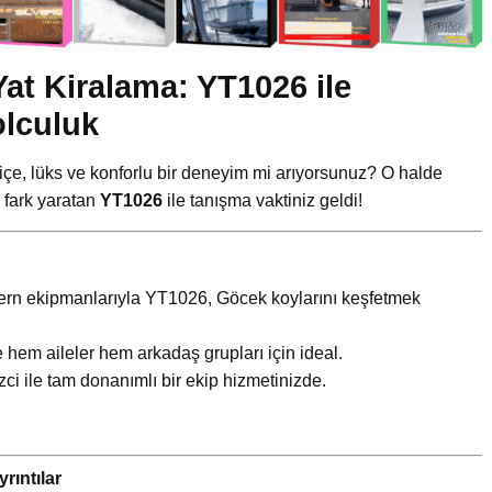
at Kiralama: YT1026 ile
olculuk
ç içe, lüks ve konforlu bir deneyim mi arıyorsunuz? O halde
a fark yaratan
YT1026
ile tanışma vaktiniz geldi!
ern ekipmanlarıyla YT1026, Göcek koylarını keşfetmek
e hem aileler hem arkadaş grupları için ideal.
ci ile tam donanımlı bir ekip hizmetinizde.
rıntılar