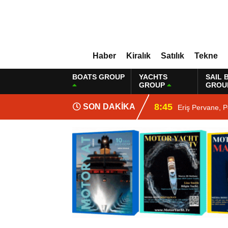
Haber
Kiralık
Satılık
Tekne
BOATS GROUP
YACHTS
SAIL 
GROUP
GROU
8:45
SON DAKİKA
Eriş Pervane, P