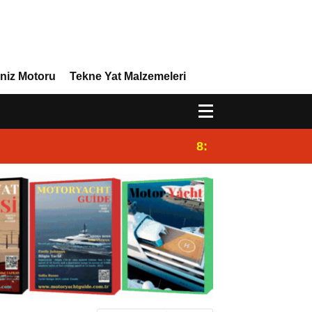
niz Motoru
Tekne Yat Malzemeleri
8:29
Efor Yacht Design,