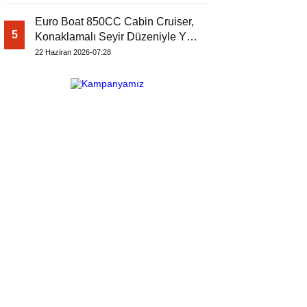
Euro Boat 850CC Cabin Cruiser,
5
Konaklamalı Seyir Düzeniyle Yat
Dergisi’nde
22 Haziran 2026-07:28