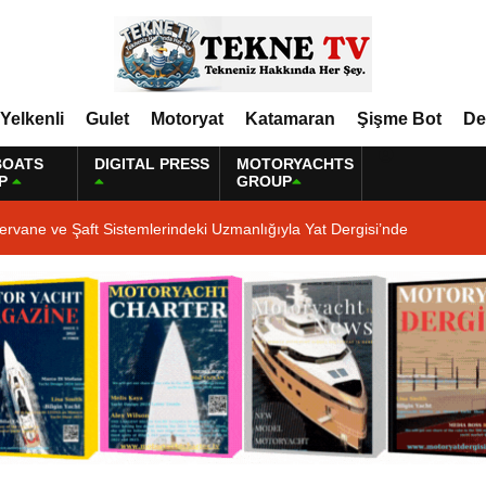
Yelkenli
Gulet
Motoryat
Katamaran
Şişme Bot
De
BOATS
DIGITAL PRESS
MOTORYACHTS
P
GROUP
ervane ve Şaft Sistemlerindeki Uzmanlığıyla Yat Dergisi’nde