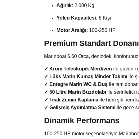
Ağırlık:
2.000 Kg
Yolcu Kapasitesi:
6 Kişi
Motor Aralığı:
100-250 HP
Premium Standart Donan
Marinboat 6.60 Orca, denizdeki konforunuz 
✔
Krom Teleskopik Merdiven
ile güvenli d
✔
Lüks Marin Kumaş Minder Takımı
ile ş
✔
Entegre Marin WC & Duş
ile tam donanı
✔
50 Litre Marin Buzdolabı
ile serinletici
✔
Teak Zemin Kaplama
ile hem şık hem 
✔
Gelişmiş Aydınlatma Sistemi
ile gece s
Dinamik Performans
100-250 HP motor seçenekleriyle Marinboat 