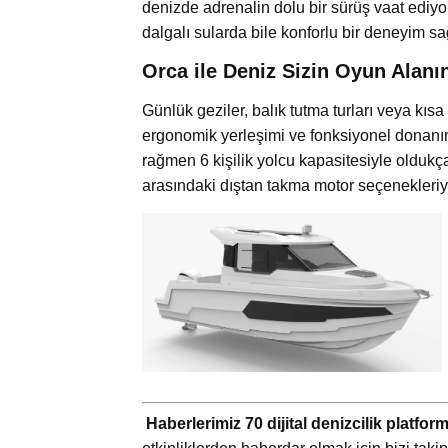
denizde adrenalin dolu bir sürüş vaat ediyo
dalgalı sularda bile konforlu bir deneyim sağ
Orca ile Deniz Sizin Oyun Alanı
Günlük geziler, balık tutma turları veya kıs
ergonomik yerleşimi ve fonksiyonel donanım
rağmen 6 kişilik yolcu kapasitesiyle olduk
arasındaki dıştan takma motor seçenekleriy
Haberlerimiz 70 dijital denizcilik platfo