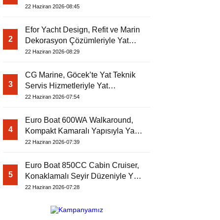
Dergisi’nde
22 Haziran 2026-08:45
Efor Yacht Design, Refit ve Marin
2
Dekorasyon Çözümleriyle Yat
Dergisi’nde
22 Haziran 2026-08:29
CG Marine, Göcek’te Yat Teknik
3
Servis Hizmetleriyle Yat
Dergisi’nde
22 Haziran 2026-07:54
Euro Boat 600WA Walkaround,
4
Kompakt Kamaralı Yapısıyla Yat
Dergisi’nde
22 Haziran 2026-07:39
Euro Boat 850CC Cabin Cruiser,
5
Konaklamalı Seyir Düzeniyle Yat
Dergisi’nde
22 Haziran 2026-07:28