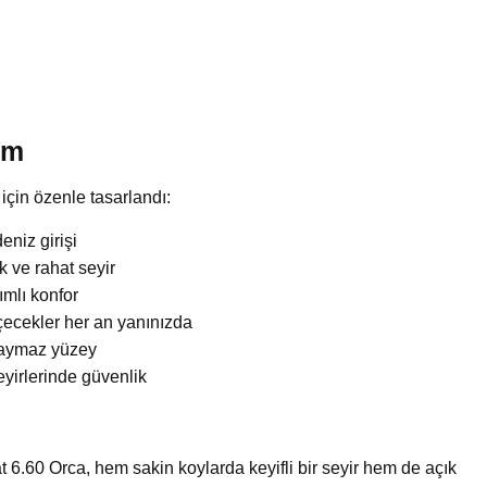
ım
için özenle tasarlandı:
eniz girişi
ık ve rahat seyir
mlı konfor
 içecekler her an yanınızda
kaymaz yüzey
eyirlerinde güvenlik
6.60 Orca, hem sakin koylarda keyifli bir seyir hem de açık