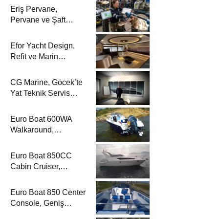
Eriş Pervane,
Pervane ve Şaft
Sistemlerindeki
Uzmanlığıyla Yat
Efor Yacht Design,
Dergisi’nde
Refit ve Marin
Dekorasyon
Çözümleriyle Yat
CG Marine, Göcek’te
Dergisi’nde
Yat Teknik Servis
Hizmetleriyle Yat
Dergisi’nde
Euro Boat 600WA
Walkaround,
Kompakt Kamaralı
Yapısıyla Yat
Euro Boat 850CC
Dergisi’nde
Cabin Cruiser,
Konaklamalı Seyir
Düzeniyle Yat
Euro Boat 850 Center
Dergisi’nde
Console, Geniş
Güverte Kullanımıyla