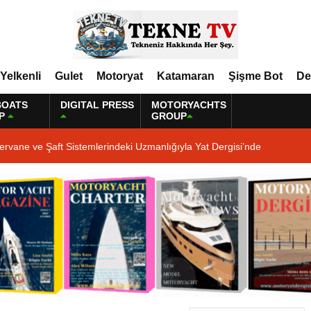
Yelkenli
Gulet
Motoryat
Katamaran
Şişme Bot
De
BOATS
DIGITAL PRESS
MOTORYACHTS
P
GROUP
ervane ve Şaft Sistemlerindeki Uzmanlığıyla Yat Dergisi’nde