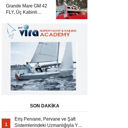
Yat Dergisi’nde
Grande Mare GM 42
FLY, Üç Kabinli
Yerleşimiyle Yat
Dergisi’nde
SON DAKİKA
Eriş Pervane, Pervane ve Şaft
1
Sistemlerindeki Uzmanlığıyla Yat