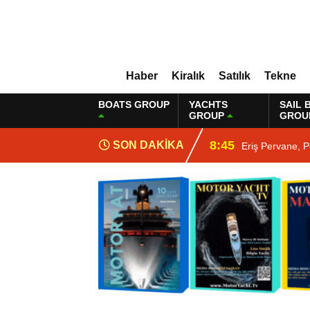
Haber
Kiralık
Satılık
Tekne
BOATS GROUP
YACHTS
SAIL 
GROUP
GROU
8:45
SON DAKİKA
Eriş Pervane, P