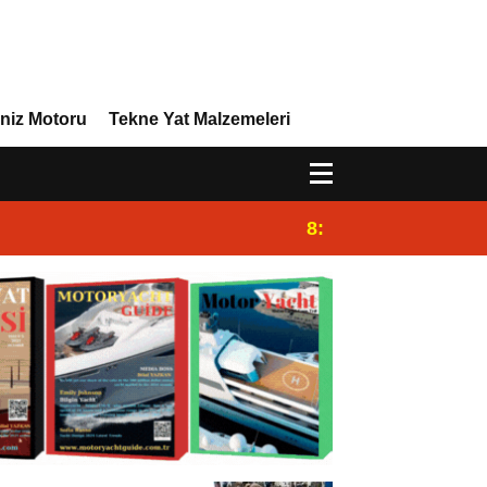
niz Motoru
Tekne Yat Malzemeleri
8:29
Efor Yacht Design,