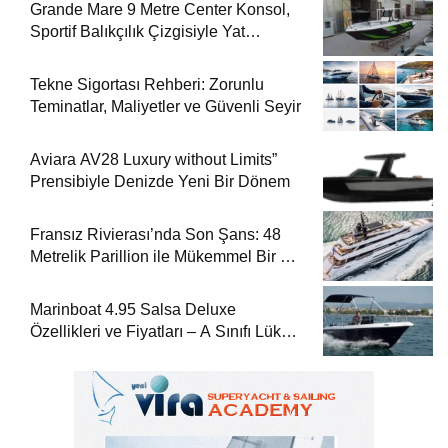
Grande Mare 9 Metre Center Konsol,
Sportif Balıkçılık Çizgisiyle Yat
Dergisi’nde
Tekne Sigortası Rehberi: Zorunlu
Teminatlar, Maliyetler ve Güvenli Seyir
Aviara AV28 Luxury without Limits”
Prensibiyle Denizde Yeni Bir Dönem
Fransız Rivierası’nda Son Şans: 48
Metrelik Parillion ile Mükemmel Bir Yat
Tatili
Marinboat 4.95 Salsa Deluxe
Özellikleri ve Fiyatları – A Sınıfı Lüks
Tekne