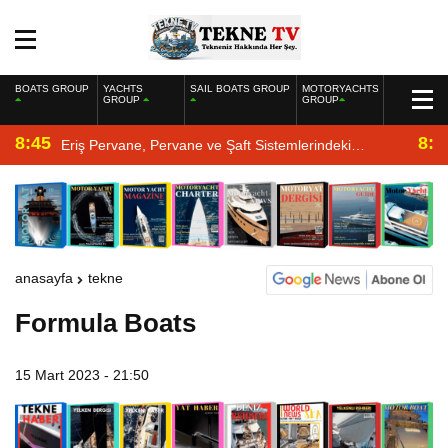
BOATS GROUP
YACHTS
SAIL BOATS GROUP
MOTORYACHTS
GROUP
GROUP
8:45
8:2
Eriş Pervane, Pervane ve Şaft Sistemlerindeki
Uzmanlığıyla Yat Dergisi’nde
anasayfa
tekne
Formula Boats
15 Mart 2023 - 21:50