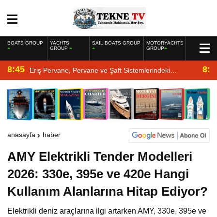
BOATS GROUP
YACHTS
SAIL BOATS GROUP
MOTORYACHTS
GROUP
GROUP
8:45
8:2
Eriş Pervane, Pervane ve Şaft Sistemlerindeki
Uzmanlığıyla Yat Dergisi’nde
anasayfa
haber
AMY Elektrikli Tender Modelleri
2026: 330e, 395e ve 420e Hangi
Kullanım Alanlarına Hitap Ediyor?
Elektrikli deniz araçlarına ilgi artarken AMY, 330e, 395e ve