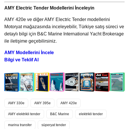
AMY Electric Tender Modellerini İnceleyin
AMY 420e ve diğer AMY Electric Tender modellerini
Motoryat mağazasında inceleyebilir, Türkiye satış süreci ve
detaylı bilgi için B&C Marine International Yacht Brokerage
ile iletişime geçebilirsiniz.
AMY Modellerini İncele
Bilgi ve Teklif Al
AMY 330e
AMY 395e
AMY 420e
AMY elektrikli tender
B&C Marine
elektrikli tender
marina transfer
süperyat tender