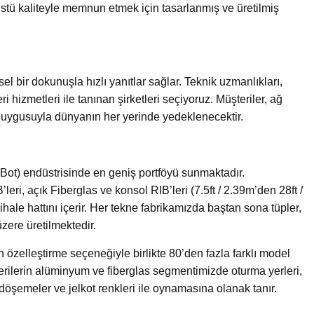
stü kaliteyle memnun etmek için tasarlanmış ve üretilmiş
el bir dokunuşla hızlı yanıtlar sağlar. Teknik uzmanlıkları,
ri hizmetleri ile tanınan şirketleri seçiyoruz. Müşteriler, ağ
ği duygusuyla dünyanın her yerinde yedeklenecektir.
ot) endüstrisinde en geniş portföyü sunmaktadır.
ri, açık Fiberglas ve konsol RIB’leri (7.5ft / 2.39m’den 28ft /
 ihale hattını içerir. Her tekne fabrikamızda baştan sona tüpler,
üzere üretilmektedir.
 özelleştirme seçeneğiyle birlikte 80’den fazla farklı model
rilerin alüminyum ve fiberglas segmentimizde oturma yerleri,
döşemeler ve jelkot renkleri ile oynamasına olanak tanır.