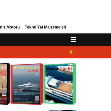
niz Motoru
Tekne Yat Malzemeleri
8:29
Efor Yacht Design,