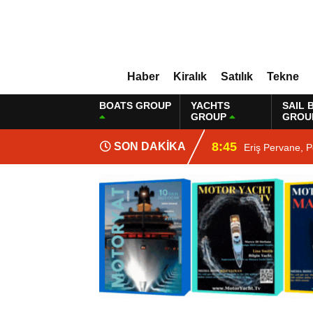
Haber
Kiralık
Satılık
Tekne
BOATS GROUP
YACHTS
SAIL 
GROUP
GROU
8:45
SON DAKİKA
Eriş Pervane, P