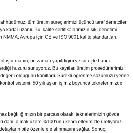
taahhüdümüz, tüm üretim süreçlerimizi üçüncü taraf denetçiler
ya kadar uzanır. Bu, kalite sertifikalarımızın sıkı denetimi
in NMMA, Avrupa için CE ve ISO 9001 kalite standartları.
la oluşturmanın, ne zaman yapıldığını ve süreçte hangi
rdiği huzuru sunuyoruz. Bu kayıtlar, üretim prosedürlerimizi
in değerli olduğunu kanıtladı. Sürekli öğrenme sözümüzü yerine
kontrol sistemi, 50 yılı aşkın işimiz boyunca teknelerimizde
az bağlılığımızın bir parçası olarak, teknelerimizin gövde,
rı dahil olmak üzere %100’ünü kendi ellerimizle üretiyoruz.
detayların bile özenle ele alınmasını sağlar. Sonuç,