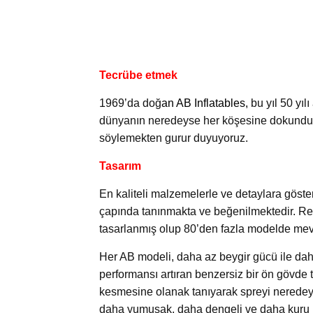
Tecrübe etmek
1969’da doğ
an A
B Inflatables
,
bu yıl 50 yıl
dünyanın neredeyse her köşesine dokunduğ
söylemekten gurur duyuyoruz.
Tasarım
En kaliteli malzemelerle ve detaylara göster
çapında tanınmakta ve beğenilmektedir. Rekr
tasarlanmış olup 80’den fazla modelde mev
Her AB modeli, daha az beygir gücü ile dah
performansı artıran benzersiz bir ön gövde t
kesmesine olanak tanıyarak spreyi neredeys
daha yumuşak, daha dengeli ve daha kuru b