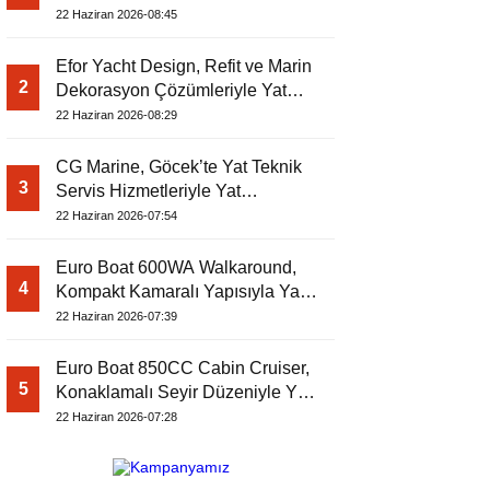
Dergisi’nde
22 Haziran 2026-08:45
Efor Yacht Design, Refit ve Marin
2
Dekorasyon Çözümleriyle Yat
Dergisi’nde
22 Haziran 2026-08:29
CG Marine, Göcek’te Yat Teknik
3
Servis Hizmetleriyle Yat
Dergisi’nde
22 Haziran 2026-07:54
Euro Boat 600WA Walkaround,
4
Kompakt Kamaralı Yapısıyla Yat
Dergisi’nde
22 Haziran 2026-07:39
Euro Boat 850CC Cabin Cruiser,
5
Konaklamalı Seyir Düzeniyle Yat
Dergisi’nde
22 Haziran 2026-07:28