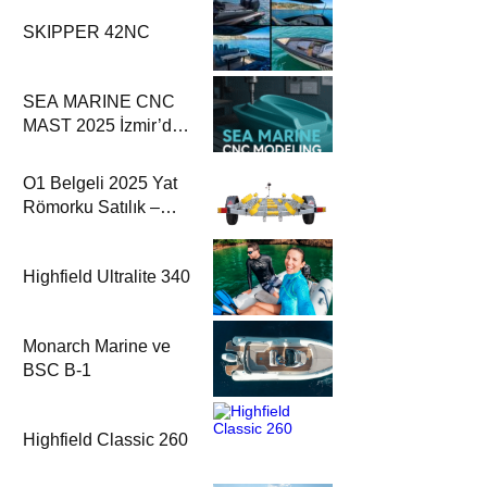
SKIPPER 42NC
SEA MARINE CNC
MAST 2025 İzmir’de
5 Eksenli
Teknolojisiyle Fark
O1 Belgeli 2025 Yat
Yaratıyor
Römorku Satılık –
Motoryat.com
Highfield Ultralite 340
Monarch Marine ve
BSC B-1
Highfield Classic 260