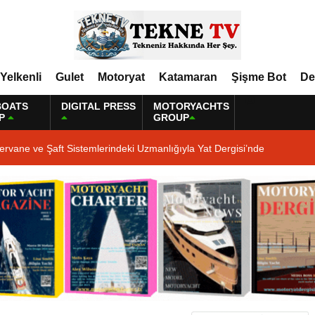
Yelkenli
Gulet
Motoryat
Katamaran
Şişme Bot
De
BOATS
DIGITAL PRESS
MOTORYACHTS
P
GROUP
ervane ve Şaft Sistemlerindeki Uzmanlığıyla Yat Dergisi’nde