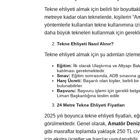
Tekne ehliyeti almak için belirli bir boyutt
metreye kadar olan teknelerde, kişilerin “
yöntemlerle kullanılan tekne kullanımına iz
daha büyük tekneleri kullanmak için gerekli
Tekne Ehliyeti Nasıl Alınır?
Tekne ehliyeti almak için şu adımları izlem
Eğitim:
İlk olarak Ulaştırma ve Altyapı B
katılması gerekmektedir.
Sınav:
Eğitim sonrasında, ADB sınavına giri
Harç Ücreti:
Başarılı olan kişiler, belirli 
bulunabilirler.
Başvuru:
Başvuru işlemi için gerekli belge
Liman Başkanlığına teslim edilir.
24 Metre Tekne Ehliyeti Fiyatları
2025 yılı boyunca tekne ehliyeti fiyatları, e
görülmektedir. Genel olarak,
Amatör Deniz
gibi masraflar toplamda yaklaşık 250 TL civa
için ekstra ücretler ve harçlar uygulanabilir.