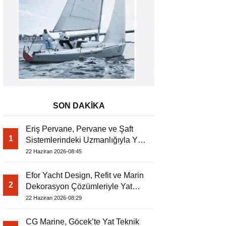
SON DAKİKA
Eriş Pervane, Pervane ve Şaft
1
Sistemlerindeki Uzmanlığıyla Yat
Dergisi’nde
22 Haziran 2026-08:45
Efor Yacht Design, Refit ve Marin
2
Dekorasyon Çözümleriyle Yat
Dergisi’nde
22 Haziran 2026-08:29
CG Marine, Göcek’te Yat Teknik