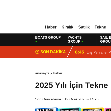
Haber
Kiralık
Satılık
Tekne
BOATS GROUP
YACHTS
SAIL 
GROUP
GROU
8:45
SON DAKİKA
Eriş Pervane, P
anasayfa
haber
2025 Yılı İçin Tekne
Son Güncelleme :
12 Ocak 2025 - 14:23