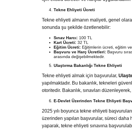
Tekne Ehliyeti Ücreti
Tekne ehliyeti almanın maliyeti, genel olarak
sonunda şu şekilde özetlenebilir:
Sınav Harcı:
100 TL
Kart Ücreti:
32 TL
Eğitim Ücreti:
Eğitimlerin ücreti, eğitim v
Başvuru ve Harç Ücretleri:
Başvuru sıras
arasında değişebilmektedir.
Ulaştırma Bakanlığı Tekne Ehliyeti
Tekne ehliyeti almak için başvurular,
Ulaştı
yapılmaktadır. Bu bakanlık, tekneleri güvenl
otoritedir. Bakanlık, sınavları düzenleyerek, 
E-Devlet Üzerinden Tekne Ehliyeti Baş
2025 yılı boyunca tekne ehliyeti başvurular
üzerinden yapılan başvurular, süreci daha hız
yaparak, tekne ehliyeti sınavına başvurulabil