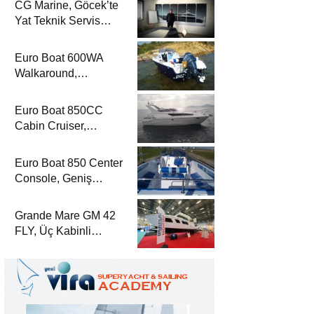
CG Marine, Göcek’te
Dergisi’nde
Yat Teknik Servis
Hizmetleriyle Yat
Dergisi’nde
Euro Boat 600WA
Walkaround,
Kompakt Kamaralı
Yapısıyla Yat
Euro Boat 850CC
Dergisi’nde
Cabin Cruiser,
Konaklamalı Seyir
Düzeniyle Yat
Euro Boat 850 Center
Dergisi’nde
Console, Geniş
Güverte Kullanımıyla
Yat Dergisi’nde
Grande Mare GM 42
FLY, Üç Kabinli
Yerleşimiyle Yat
Dergisi’nde