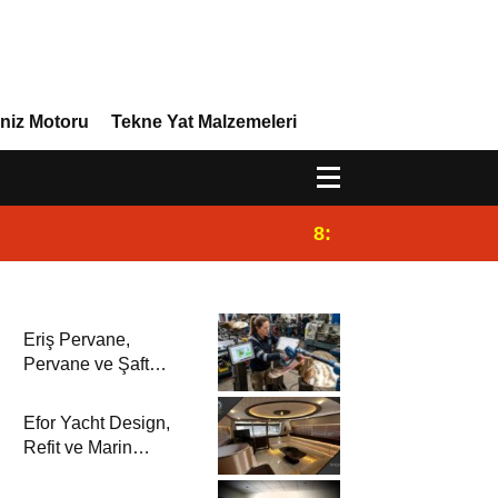
niz Motoru
Tekne Yat Malzemeleri
8:29
Efor Yacht Design,
Eriş Pervane,
Pervane ve Şaft
Sistemlerindeki
Uzmanlığıyla Yat
Efor Yacht Design,
Dergisi’nde
Refit ve Marin
Dekorasyon
Çözümleriyle Yat