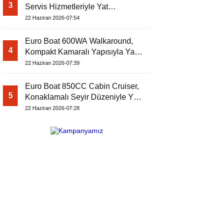
3
Servis Hizmetleriyle Yat
Dergisi’nde
22 Haziran 2026-07:54
Euro Boat 600WA Walkaround,
4
Kompakt Kamaralı Yapısıyla Yat
Dergisi’nde
22 Haziran 2026-07:39
Euro Boat 850CC Cabin Cruiser,
5
Konaklamalı Seyir Düzeniyle Yat
Dergisi’nde
22 Haziran 2026-07:28