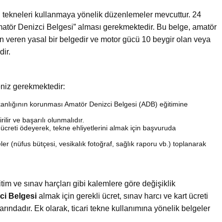
aki tekneleri kullanmaya yönelik düzenlemeler mevcuttur. 24
Amatör Denizci Belgesi” alması gerekmektedir. Bu belge, amatör
in veren yasal bir belgedir ve motor gücü 10 beygir olan veya
dir.
eniz gerekmektedir:
akanlığının korunması Amatör Denizci Belgesi (ADB) eğitimine
lir ve başarılı olunmalıdır.
bir ücreti ödeyerek, tekne ehliyetlerini almak için başvuruda
ler (nüfus bütçesi, vesikalık fotoğraf, sağlık raporu vb.) toplanarak
ğitim ve sınav harçları gibi kalemlere göre değişiklik
ci Belgesi
almak için gerekli ücret, sınav harcı ve kart ücreti
rındadır. Ek olarak, ticari tekne kullanımına yönelik belgeler