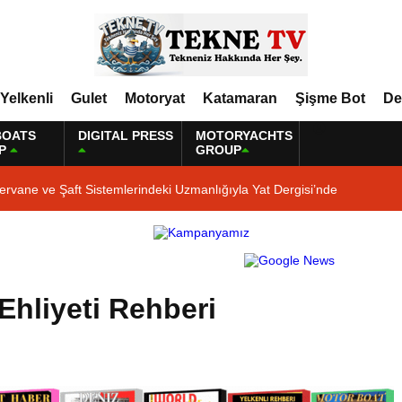
Yelkenli
Gulet
Motoryat
Katamaran
Şişme Bot
De
BOATS
DIGITAL PRESS
MOTORYACHTS
P
GROUP
ervane ve Şaft Sistemlerindeki Uzmanlığıyla Yat Dergisi’nde
 Ehliyeti Rehberi